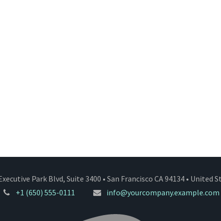
Executive Park Blvd, Suite 3400 • San Francisco CA 94134 • United S
+1 (650) 555-0111
info@yourcompany.example.com